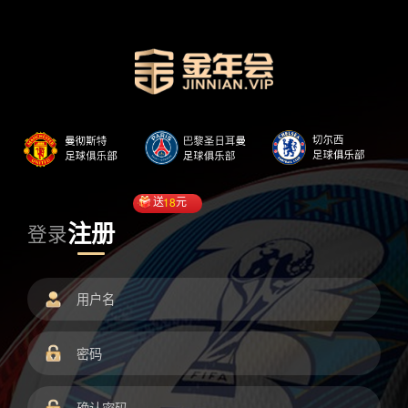
送
18
元
注册
登录