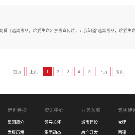
团组织观看《远离毒品，珍爱生命》禁毒宣传片，让我知道“远离毒品，珍爱生
首页
上页
1
2
3
4
5
下页
尾页
走近建投
资讯中心
业务领域
党团建
集团简介
领导关怀
城市建设
党建
发展历程
集团动态
房产开发
团建