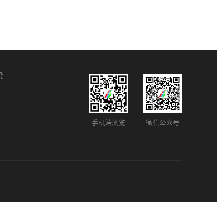
设
手机端浏览
微信公众号