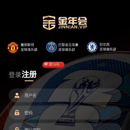
送
18
元
注册
登录